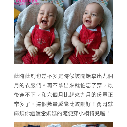
此時此刻也差不多是時候該開始拿出九個
月的衣服們。再不拿出來就怕忘了穿，最
後穿不下。和六個月比起來九月的份量正
常多了，這個數量感覺比較剛好！勇哥就
麻煩你繼續當媽媽的隨便穿小模特兒囉！