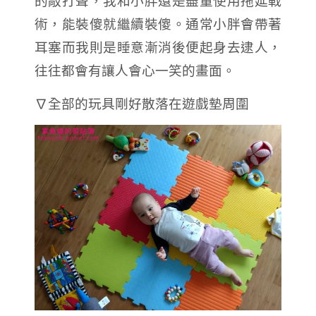
的敲打聲，我和小胖還是盡量使用拖延戰
術，能裝傻就繼續裝傻。通常小胖會帶著
耳塞而我則是睡意漸消後便起身去逮人，
往往都會有讓人會心一笑的畫面。
∇全部的玩具剛好散落在遊戲墊周圍