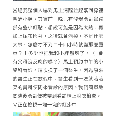
當場我整個人嚇到馬上清醒並趕緊到房裡
叫醒小胖。其實前一晚已有發現勇哥鼠蹊
部有些小紅點，想說可能是因為太熱，再
加上尿布悶著，之後就會消掉，不是什麼
大事。怎麼才不到二十四小時就變那麼嚴
重？！多少也把我和小胖嚇壞了。（ 會
有父母沒反應的嗎？）馬上預約中午的小
兒科看診。這次換了一個醫生，因為原來
的醫生正在放假中。醫生看到一逗就哈哈
笑的勇哥便問來看診的原因。我們簡單地
闡述後勇哥便被帶到看診檯上脫衣檢查。
∇正在檢視一塊一塊的紅疹中