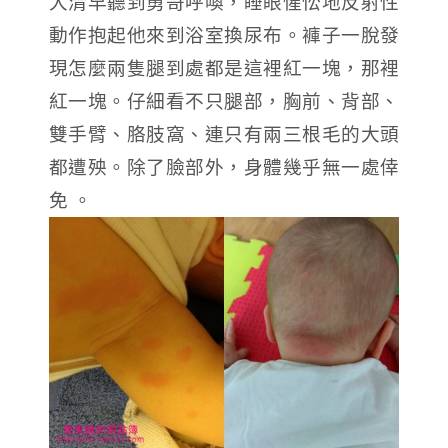
大清早聽到勇哥呼喚，睡眼惺忪地
反射性
動作抱起他來到浴室換尿布。褲子一脫發
現怎麼兩隻腿到處都是這裡紅一塊，那裡
紅一塊。仔細看不只腿部，胸前、背部、
雙手臂、胳肢窩、連只有兩三根毛的大頭
都遭殃。除了臉部外，身體幾乎無一處倖
免 。