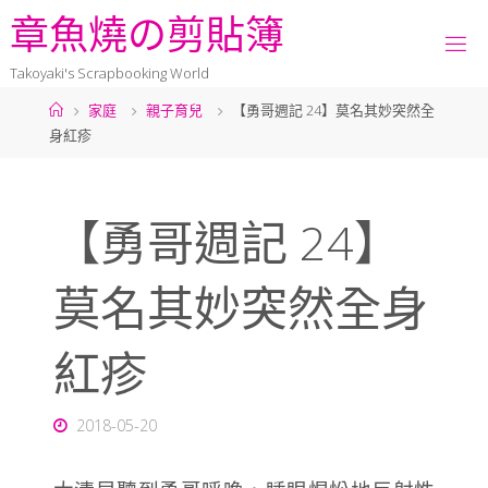
章
魚
燒
の
剪
貼
簿
Takoyaki's Scrapbooking World
家庭
親子育兒
【勇哥週記 24】莫名其妙突然全
身紅疹
【勇哥週記 24】
莫名其妙突然全身
紅疹
2018-05-20