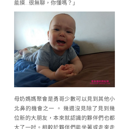
能摸…很無聊，你懂嗎？」
母奶媽媽聚會是勇哥少數可以見到其他小
北鼻的機會之一 。 幾週沒見除了見到幾
位新的大朋友，本來就認識的夥伴們也都
大了一吋。相較於夥伴們能坐著或走來走