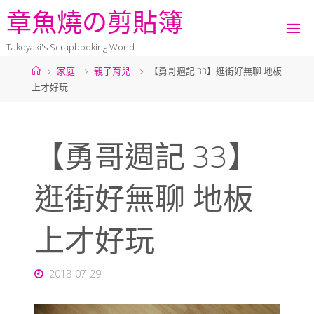
章
魚
燒
の
剪
貼
簿
Takoyaki's Scrapbooking World
家庭
親子育兒
【勇哥週記 33】逛街好無聊 地板
上才好玩
【勇哥週記 33】
逛街好無聊 地板
上才好玩
2018-07-29