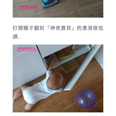
打開櫃子翻到「神奇寶貝」的勇哥很低
調…