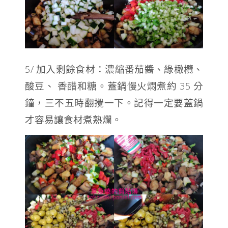
5/ 加入剩餘食材：濃縮番茄醬、綠橄欖、
酸豆、 香醋和糖。蓋鍋慢火燜煮約 35 分
鐘，三不五時翻攪一下。記得一定要蓋鍋
才容易讓食材煮熟爛。