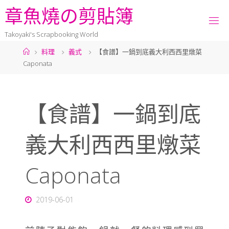
章
魚
燒
の
剪
貼
簿
Takoyaki's Scrapbooking World
料理
義式
【食譜】一鍋到底義大利西西里燉菜
Caponata
【食譜】一鍋到底
義大利西西里燉菜
Caponata
2019-06-01