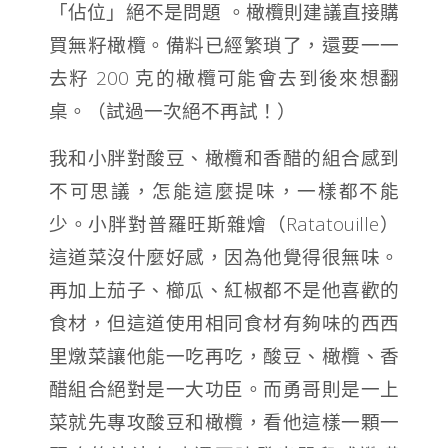
「佔位」絕不是問題 。橄欖則建議直接購
買無籽橄欖。備料已經繁瑣了，還要一一
去籽 200 克的橄欖可能會去到後來想翻
桌。（試過一次絕不再試！）
我和小胖對酸豆、橄欖和香醋的組合感到
不可思議，怎能這麼提味，一樣都不能
少。小胖對普羅旺斯雜燴（Ratatouille）
這道菜沒什麼好感，因為他覺得很無味。
再加上茄子、櫛瓜、紅椒都不是他喜歡的
食材，但這道使用相同食材有夠味的西西
里燉菜讓他能一吃再吃，酸豆、橄欖、香
醋組合絕對是一大功臣。而勇哥則是一上
菜就先專攻酸豆和橄欖，看他這樣一顆一