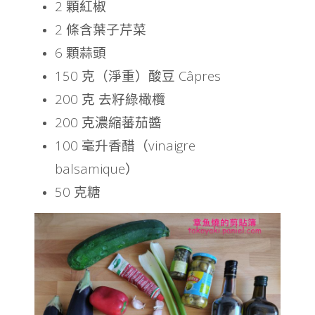
2 顆紅椒
2 條含葉子芹菜
6 顆蒜頭
150 克（淨重）酸豆 Câpres
200 克 去籽綠橄欖
200 克濃縮蕃茄醬
100 毫升香醋（vinaigre
balsamique）
50 克糖