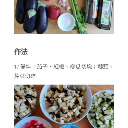
作法
1/ 備料：茄子、紅椒、櫛瓜切塊；蒜頭、
芹菜切碎