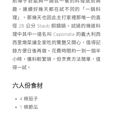
前陣子對能夠一鍋就一餐的料理感到興
趣，連續好幾天都在試不同的「一鍋料
理」。那幾天也因此主打家裡那唯一的直
徑 28 公分 Staub 銅鑄鍋。試過的幾道料
理中其中一道名叫 Caponata 的義大利西
西里燉菜讓全家吃的驚艷又開心，值得記
錄方便日後再做。花費時間約一到一個半
小時，備料較繁瑣，但烹煮方法簡單，值
得一試。
六人份食材
4 條茄子
1 條節瓜