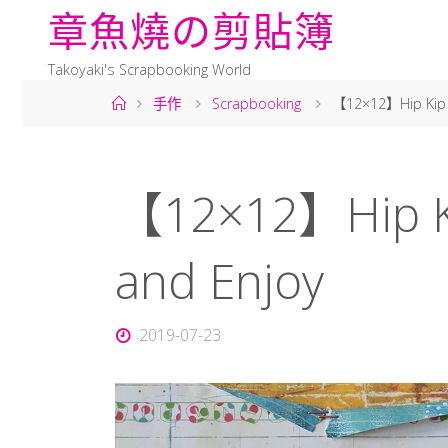
章
魚
燒
の
剪
貼
簿
Takoyaki's Scrapbooking World
手作
Scrapbooking
【12×12】Hip Kip C
【12×12】Hip Ki
and Enjoy
2019-07-23