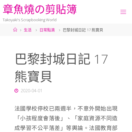
章
魚
燒
の
剪
貼
簿
Takoyaki's Scrapbooking World
生活
日常點滴
巴黎封城日記 17 熊寶貝
巴黎封城日記 17
熊寶貝
2020-04-01
法國學校停校已兩週半，不意外開始出現
「小孩程度會落後」、「家庭資源不同造
成學習不公平落差」等輿論。法國教育部