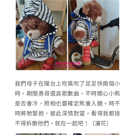
我們母子在陽台上吹風吹了足足快兩個小
時。期間勇哥還高歌數曲，不時關心小熊
是否會冷，照相也要確定熊會入鏡。時不
時將牠緊抱，彼此深情對望。看得我都捨
不得拆散他們，就在一起吧！（灑花）