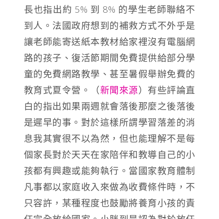
長也指出約 5% 到 8% 的學生老師聯絡不
到人。法國政府想到的補救方式不外乎是
讓老師能寄送紙本教材給家裡沒有電腦網
路的孩子、復活節期間免費提供給部分學
童的免費網路教學、甚至暑假舉辦免費的
教育式夏令營。（
新聞來源
）有些評論直
白的指出如果兩週就會落後那麼之後落後
是遲早的事。對於這樣所謂學習落差的消
息我其實很不以為然，但也能理解不是每
個家長對於天天在家陪伴和教導自己的小
孩都有興趣或能夠執行。當國家教育體制
凡事都以家庭收入來做為收費條件時，不
只容許，某種程度也鼓勵將養育小孩的責
任完全放給國家。小胖到是認為對於放任