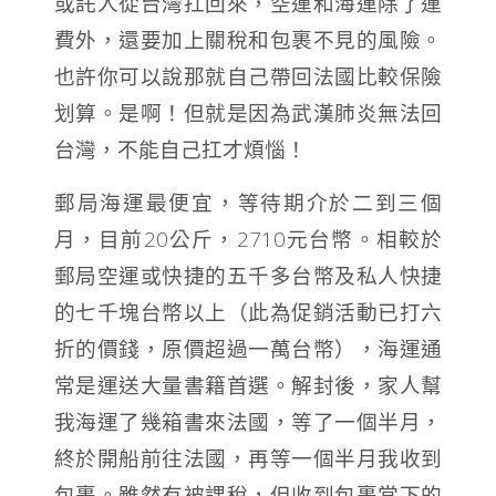
或託人從台灣扛回來，空運和海運除了運
費外，還要加上關稅和包裹不見的風險。
也許你可以說那就自己帶回法國比較保險
划算。是啊！但就是因為武漢肺炎無法回
台灣，不能自己扛才煩惱！
郵局海運最便宜，等待期介於二到三個
月，目前20公斤，2710元台幣。相較於
郵局空運或快捷的五千多台幣及私人快捷
的七千塊台幣以上（此為促銷活動已打六
折的價錢，原價超過一萬台幣），海運通
常是運送大量書籍首選。解封後，家人幫
我海運了幾箱書來法國，等了一個半月，
終於開船前往法國，再等一個半月我收到
包裹。雖然有被課稅，但收到包裹當下的