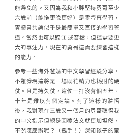
能避免的。又因為我和小胖堅持勇哥至少
六歲前（能拖更晚更好）是零螢幕學習，
實體書共讀似乎是最簡單又直接的學習管
道。當然也可以聽CD或音檔，但這需要更
大的專注力，現在的勇哥還需要練習這樣
的能力。
參考一些海外爸媽的中文學習經驗分享，
不難發現這將是一場既花精力也耗財的硬
仗。且是持久仗，這仗一打沒有個五年、
十年是難以有個定論。有了這樣的體悟
後，我對現在三歲又一個月的勇哥聽得我
的中文指示但總是回覆法文就更加坦然，
不然怎麼辦呢？（攤手！）深知孩子的童