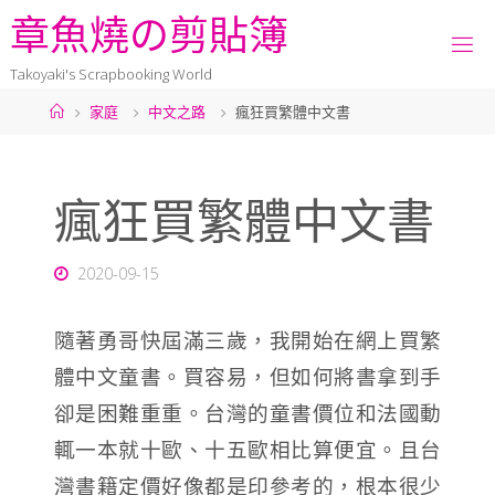
章
魚
燒
の
剪
貼
簿
Takoyaki's Scrapbooking World
家庭
中文之路
瘋狂買繁體中文書
瘋狂買繁體中文書
2020-09-15
隨著勇哥快屆滿三歲，我開始在網上買繁
體中文童書。買容易，但如何將書拿到手
卻是困難重重。台灣的童書價位和法國動
輒一本就十歐、十五歐相比算便宜。且台
灣書籍定價好像都是印參考的，根本很少