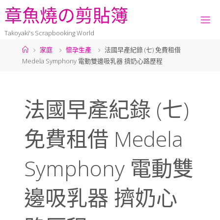
章
魚
燒
の
剪
貼
簿
Takoyaki's Scrapbooking World
家庭
懷孕生產
法國早產紀錄 (七) 免費租借
Medela Symphony 電動雙邊吸乳器 擠奶心路歷程
法國早產紀錄 (七)
免費租借 Medela
Symphony 電動雙
邊吸乳器 擠奶心