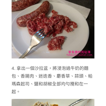
4. 拿出一個沙拉盆，將浸泡過牛奶的麵
包、香腸肉、迷迭香、麝香草、蒜頭、帕
瑪森起司、鹽和胡椒全部均勻攪和在一
起。