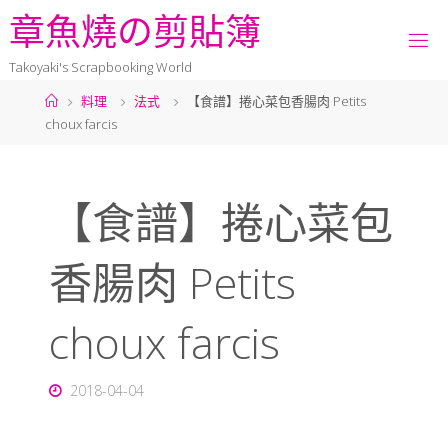
章
魚
燒
の
剪
貼
簿
Takoyaki's Scrapbooking World
料理
法式
【食譜】捲心菜包香腸肉 Petits
choux farcis
【食譜】捲心菜包
香腸肉 Petits
choux farcis
2018-04-04