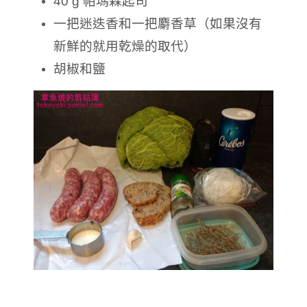
40 g 帕瑪森起司
一把迷迭香和一把麝香草（如果沒有
新鮮的就用乾燥的取代）
胡椒和鹽