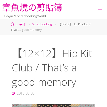
章
魚
燒
の
剪
貼
簿
Takoyaki's Scrapbooking World
手作
Scrapbooking
【12×12】Hip Kit Club /
That’s a good memory
【12×12】Hip Kit
Club / That’s a
good memory
2018-06-06