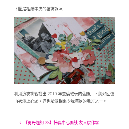
下圖是相編中央的裝飾近照
利用這次挑戰找出 2010 年去倫敦玩的舊照片，美好回憶
再次湧上心頭。這也是做相編令我滿足的地方之一。
【勇哥週記 28】托嬰中心面談 友人家作客