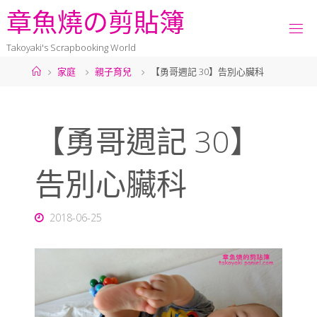
章
魚
燒
の
剪
貼
簿
Takoyaki's Scrapbooking World
家庭
親子育兒
【勇哥週記 30】告別心臟科
【勇哥週記 30】
告別心臟科
2018-06-25