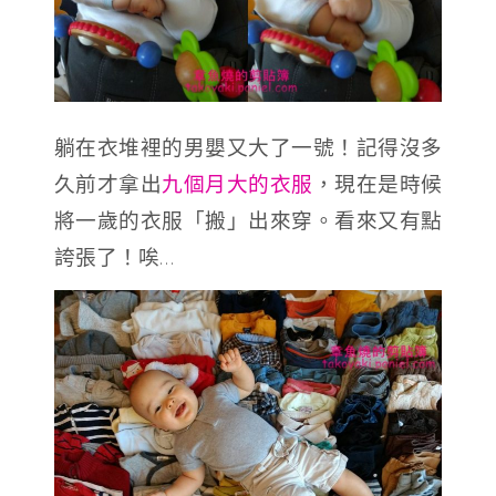
躺在衣堆裡的男嬰又大了一號！記得沒多
久前才拿出
九個月大的衣服
，現在是時候
將一歲的衣服「搬」出來穿。看來又有點
誇張了！唉…