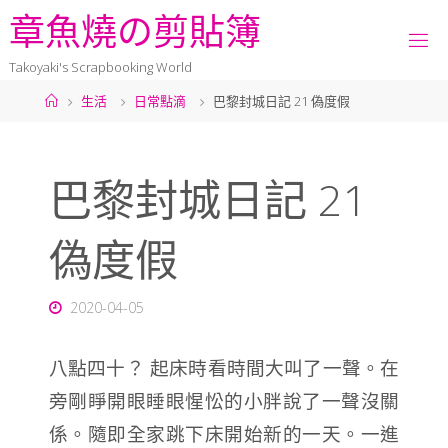
章
魚
燒
の
剪
貼
簿
Takoyaki's Scrapbooking World
生活
日常點滴
巴黎封城日記 21 偽度假
巴黎封城日記 21
偽度假
2020-04-05
八點四十？ 起床時看時間大叫了一聲。在
旁剛睜開眼睡眼惺忪的小胖說了一聲沒關
係。隨即全家跳下床開始新的一天。一進