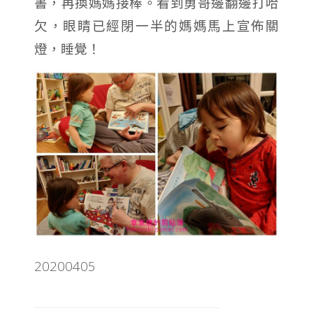
書，再換媽媽接棒。看到勇哥邊翻邊打哈
欠，眼睛已經閉一半的媽媽馬上宣佈關
燈，睡覺！
20200405