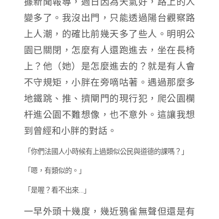
據新聞報導，週日因為天氣好，路上的人
變多了。我沒出門，只能透過陽台觀察路
上人潮，的確比前幾天多了些人。明明公
園已關閉，怎麼有人還跑進去，坐在長椅
上？他（她）是怎麼進去的？就是有人會
不守規矩，小胖在旁嘀咕著。遇過那麼多
地鐵跳、推、擠閘門的現行犯，爬公園欄
杆進公園不難想像，也不意外。這讓我想
到曾經和小胖的對話。
「你們法國人小時候有上過類似公民與道德的課嗎？」
「嗯，有類似的。」
「是喔？看不出來…」
一早外頭十幾度，幾近鴉雀無聲但還是有